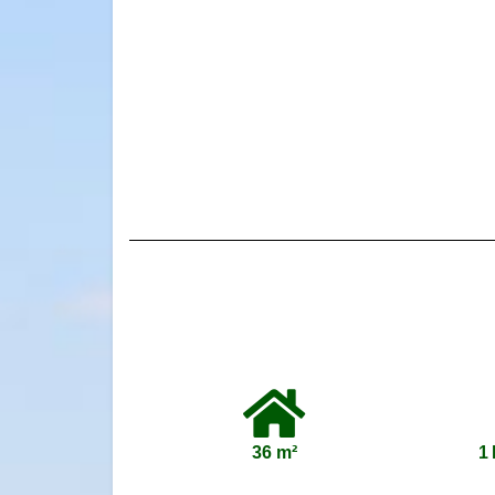
36 m²
1 