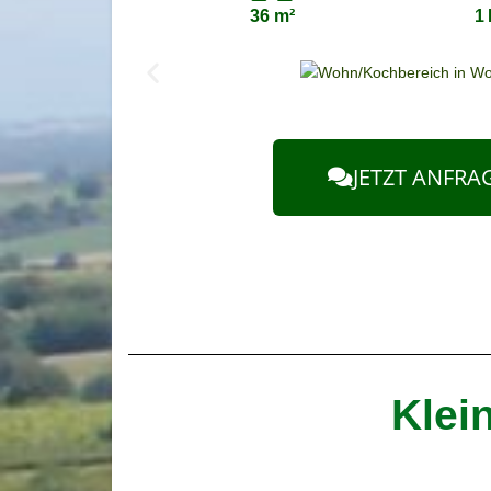
36 m²
1 
JETZT ANFRA
Klei