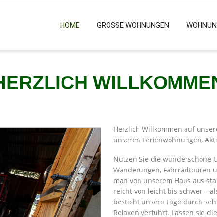
HOME
GROSSE WOHNUNGEN
WOHNUNG
HERZLICH WILLKOMME
Herzlich Willkommen auf unsere
unseren Ferienwohnungen, Akti
Nutzen Sie die wunderschöne 
Wanderungen, Fahrradtouren u
man von unserem Haus aus star
reicht von leicht bis schwer – a
besticht unsere Lage durch se
Relaxen verführt. Lassen sie di